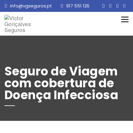
info@vgseguros.pt
917 551 126
Tog
nav
Seguro de Viagem
com cobertura de
Doença Infecciosa