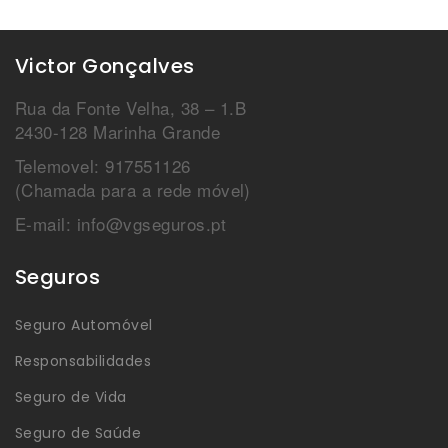
Victor Gonçalves
Rua da Fonte Velha, 38 – 1.B
2430-128 Marinha Grande
Telemovel: 917551126
(Chamada para a rede móvel)
E-mail: info@vgseguros.pt
Seguros
Seguro Automóvel
Responsabilidades
Seguro de Vida
Seguro de Saúde