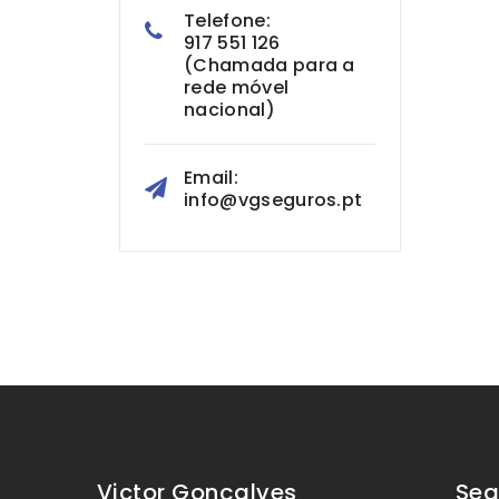
Telefone:
917 551 126
(Chamada para a
rede móvel
nacional)
Email:
info@vgseguros.pt
Victor Gonçalves
Seg