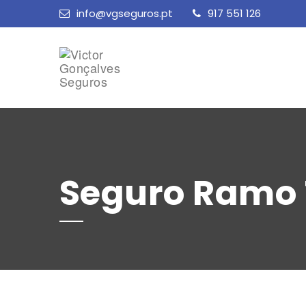
info@vgseguros.pt
917 551 126
Seguro Ramo 