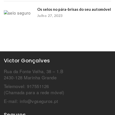
Os selos no pára-brisas do seu automóvel
Julho 27, 2023
Victor Gonçalves
Rua da Fonte Velha, 38 – 1.B
2430-128 Marinha Grande
Telemovel: 917551126
(Chamada para a rede móvel)
E-mail: info@vgseguros.pt
Seguros