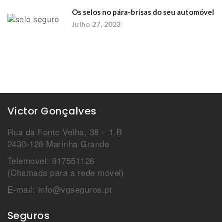
Os selos no pára-brisas do seu automóvel
Julho 27, 2023
Victor Gonçalves
Rua da Fonte Velha, 38 – 1.B
2430-128 Marinha Grande
Telemovel: 917551126
(Chamada para a rede móvel)
E-mail: info@vgseguros.pt
Seguros